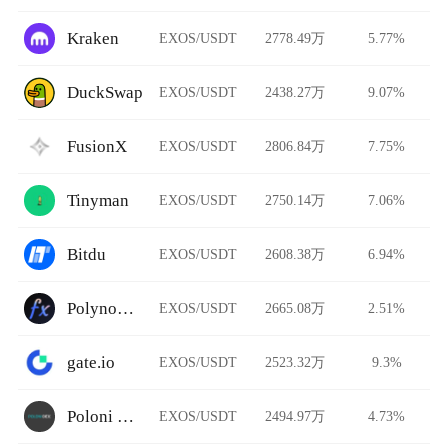
Kraken
EXOS/USDT
2778.49万
5.77%
DuckSwap
EXOS/USDT
2438.27万
9.07%
FusionX
EXOS/USDT
2806.84万
7.75%
Tinyman
EXOS/USDT
2750.14万
7.06%
Bitdu
EXOS/USDT
2608.38万
6.94%
Polynomial Trade
EXOS/USDT
2665.08万
2.51%
gate.io
EXOS/USDT
2523.32万
9.3%
Poloni DEX
EXOS/USDT
2494.97万
4.73%