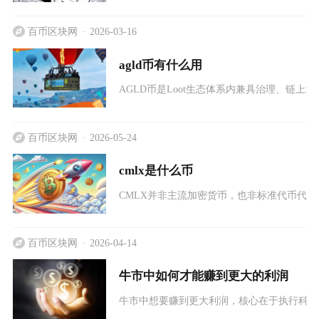
百币区块网
2026-03-16
agld币有什么用
AGLD币是Loot生态体系内兼具治理、链
百币区块网
2026-05-24
cmlx是什么币
CMLX并非主流加密货币，也非标准代币代码
百币区块网
2026-04-14
牛市中如何才能赚到更大的利润
牛市中想要赚到更大利润，核心在于执行科学