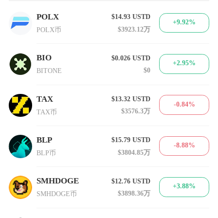
POLX
$14.93
USTD
+9.92%
$3923.12万
POLX币
BIO
$0.026
USTD
+2.95%
$0
BITONE
TAX
$13.32
USTD
-0.84%
$3576.3万
TAX币
BLP
$15.79
USTD
-8.88%
$3804.85万
BLP币
SMHDOGE
$12.76
USTD
+3.88%
$3898.36万
SMHDOGE币