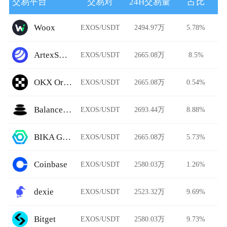
交易平台
交易对
24H交易量
占比
Woox
EXOS/USDT
2494.97万
5.78%
ArtexSwap
EXOS/USDT
2665.08万
8.5%
OKX Ordinals
EXOS/USDT
2665.08万
0.54%
BalancerV1
EXOS/USDT
2693.44万
8.88%
BIKA Global
EXOS/USDT
2665.08万
5.73%
Coinbase
EXOS/USDT
2580.03万
1.26%
dexie
EXOS/USDT
2523.32万
9.69%
Bitget
EXOS/USDT
2580.03万
9.73%