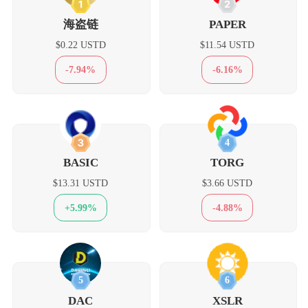
1
2
海盗链
PAPER
$0.22 USTD
$11.54 USTD
-7.94%
-6.16%
3
4
BASIC
TORG
$13.31 USTD
$3.66 USTD
+5.99%
-4.88%
5
6
DAC
XSLR