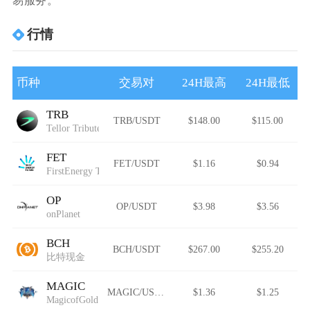
易服务。
行情
币种
交易对
24H最高
24H最低
TRB
TRB/USDT
$148.00
$115.00
Tellor Tributes
FET
FET/USDT
$1.16
$0.94
FirstEnergy Token
OP
OP/USDT
$3.98
$3.56
onPlanet
BCH
BCH/USDT
$267.00
$255.20
比特现金
MAGIC
MAGIC/USDT
$1.36
$1.25
MagicofGold