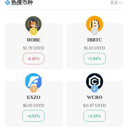
热搜币种
更多>>
1
2
DOBE
IBBTC
$1.79 USTD
$5.63 USTD
-6.42%
+5.94%
3
4
EXZO
WCRO
$6.03 USTD
$11.07 USTD
+6.93%
+3.19%