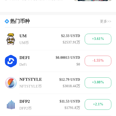
热门币种
更多>>
UM
$2.33
USTD
+3.61%
$2537.91万
UM币
DEFI
$0.00013
USTD
-1.55%
$0
DeFi
NFTSTYLE
$12.79
USTD
+3.08%
$3018.44万
NFTSTYLE币
DFP2
$11.53
USTD
+2.1%
$1791.8万
DFP2币