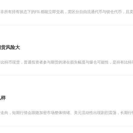
但并非所有持有状态下的FIL都能立即交易，需区分自由流通代币与锁仓代币，且
期货风险大
于比特币现货，普通投资者参与期货的潜在损失幅度与爆仓可能性，是持有比特
么样
情走向，短期行情会跟随加密市场整体情绪、美元流动性出现剧烈震荡，长期行