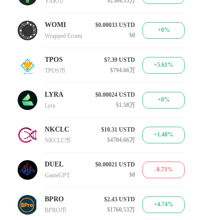
$2584.35万
YAK币
WOMI
$0.00033
USTD
+0%
$0
Wrapped Ecomi
TPOS
$7.39
USTD
+5.61%
$794.66万
TPOS币
LYRA
$0.00024
USTD
+0%
$1.58万
Lyra
NKCLC
$10.31
USTD
+1.48%
$4704.66万
NKCLC币
DUEL
$0.00021
USTD
-8.73%
$0
GameGPT
BPRO
$2.43
USTD
+4.74%
$1760.53万
BPRO币