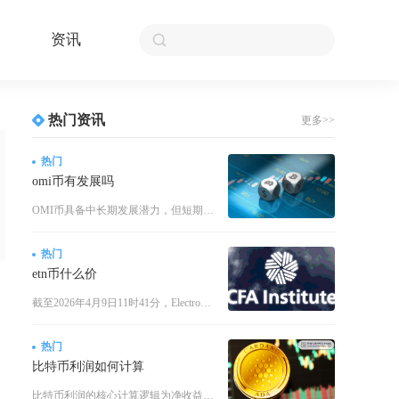
资讯
热门资讯
更多>>
热门
omi币有发展吗
OMI币具备中长期发展潜力，但短期难现爆发式增长，整体呈现稳健复苏、依赖生态落地的渐进式发
热门
etn币什么价
截至2026年4月9日11时41分，Electroneum（ETN币）的实时价格为0.00
热门
比特币利润如何计算
比特币利润的核心计算逻辑为净收益等于（卖出价-买入价）×交易数量-所有交易成本与附加费用，