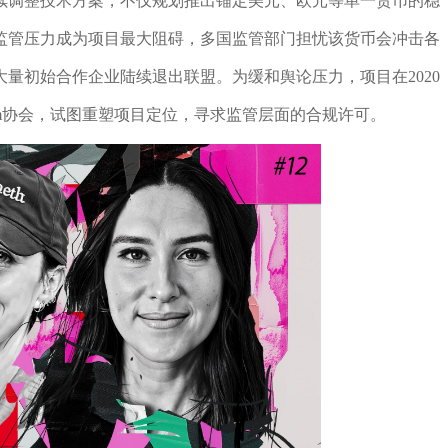
续调整技术方案，不仅规划推出锚定美元、欧元等单一货币的稳
监管压力成为项目最大阻碍，多国监管部门担忧该货币会冲击各
量初始合作企业陆续退出联盟。为缓和舆论压力，项目在2020
为Diem协会，试图重塑项目定位，寻求监管层面的合规许可。