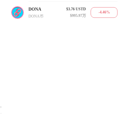
DONA
$3.76
USTD
-4.46%
$995.97万
DONA币
>