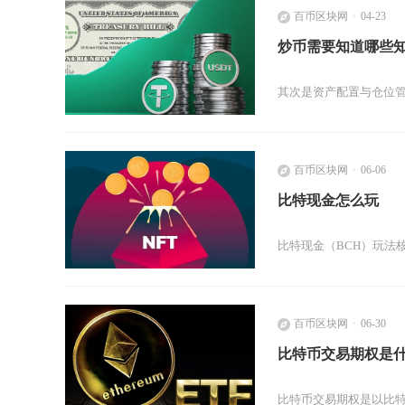
百币区块网
04-23
炒币需要知道哪些
其次是资产配置与仓位管
百币区块网
06-06
比特现金怎么玩
比特现金（BCH）玩法
百币区块网
06-30
比特币交易期权是
比特币交易期权是以比特