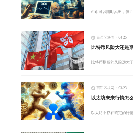
fil币可以随时卖出，
百币区块网
04-25
比特币风险大还是
比特币期货的风险远大
百币区块网
03-23
以太坊未来行情怎
以太坊不存在确定的行