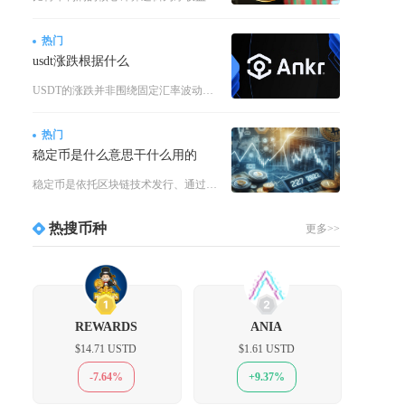
热门
usdt涨跌根据什么
USDT的涨跌并非围绕固定汇率波动，核心由储备资产支撑与市场供需博弈共同决定，其价格锚定1
热门
稳定币是什么意思干什么用的
稳定币是依托区块链技术发行、通过资产抵押或算法调控锚定法定货币、黄金等标的资产，币值长期贴
热搜币种
更多>>
1
2
REWARDS
ANIA
$14.71 USTD
$1.61 USTD
-7.64%
+9.37%