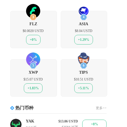
3
4
FLZ
ASIA
$0.0020 USTD
$8.04 USTD
+0%
+1.29%
5
6
XWP
TIPS
$15.07 USTD
$10.51 USTD
+1.83%
+5.11%
热门币种
更多>>
YAK
$13.06
USTD
+8%