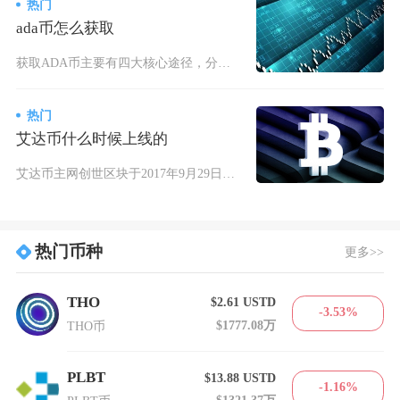
热门
ada币怎么获取
获取ADA币主要有四大核心途径，分别是中心化交易所购买、去中心化交易所兑换、质押持币生息及
热门
艾达币什么时候上线的
艾达币主网创世区块于2017年9月29日生成、底层网络正式落地，2017年10月1日登陆海
热门币种
更多>>
THO
$2.61
USTD
-3.53%
$1777.08万
THO币
PLBT
$13.88
USTD
-1.16%
$1321.37万