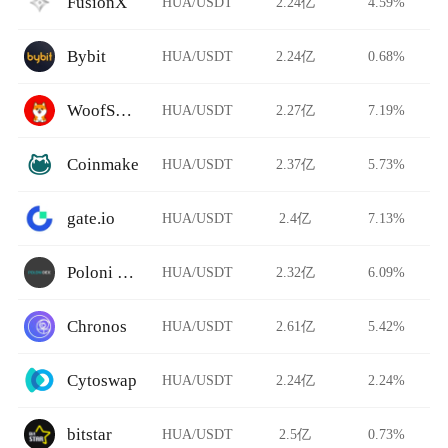
FusionX
HUA/USDT
2.24亿
4.59%
Bybit
HUA/USDT
2.24亿
0.68%
WoofSwap
HUA/USDT
2.27亿
7.19%
Coinmake
HUA/USDT
2.37亿
5.73%
gate.io
HUA/USDT
2.4亿
7.13%
Poloni DEX
HUA/USDT
2.32亿
6.09%
Chronos
HUA/USDT
2.61亿
5.42%
Cytoswap
HUA/USDT
2.24亿
2.24%
bitstar
HUA/USDT
2.5亿
0.73%