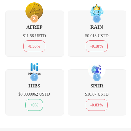
3
4
AFREP
RAIN
$11.58 USTD
$0.013 USTD
-8.36%
-0.18%
5
6
HIBS
SPHR
$0.0000062 USTD
$10.07 USTD
+0%
-0.83%