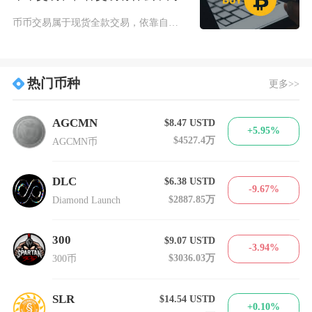
币币交易属于现货全款交易，依靠自有全部资金完成加密资产所有权的直接交割，只能单向做多赚取上
热门币种
更多>>
AGCMN
$8.47
USTD
+5.95%
$4527.4万
AGCMN币
DLC
$6.38
USTD
-9.67%
$2887.85万
Diamond Launch
300
$9.07
USTD
-3.94%
$3036.03万
300币
SLR
$14.54
USTD
+0.10%