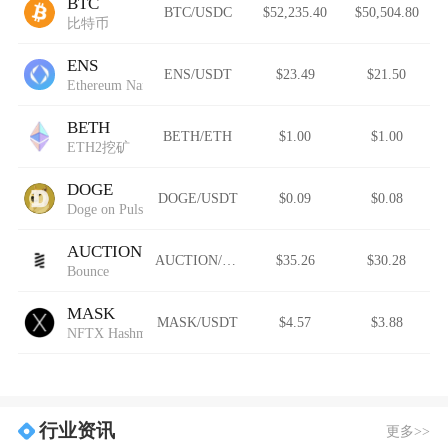
BTC
BTC/USDC
$52,235.40
$50,504.80
比特币
ENS
ENS/USDT
$23.49
$21.50
Ethereum Name Service (Wormhole)
BETH
BETH/ETH
$1.00
$1.00
ETH2挖矿
DOGE
DOGE/USDT
$0.09
$0.08
Doge on Pulsechain
AUCTION
AUCTION/USDT
$35.26
$30.28
Bounce
MASK
MASK/USDT
$4.57
$3.88
NFTX Hashmasks Index
行业资讯
更多>>