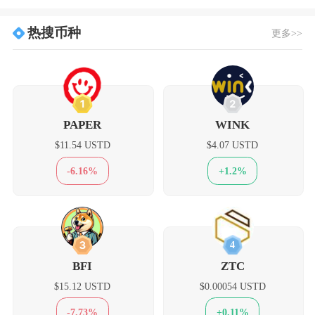
热搜币种
更多>>
1
2
PAPER
WINK
$11.54 USTD
$4.07 USTD
-6.16%
+1.2%
3
4
BFI
ZTC
$15.12 USTD
$0.00054 USTD
-7.73%
+0.11%