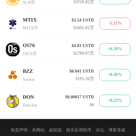
$3729.85万
SLR币
MTIX
$3.54
USTD
-5.21%
$3492.02万
MTIX币
OS76
$4.83
USTD
+6.16%
$2789.07万
OS76币
BZZ
$0.041
USTD
+0.26%
$195.26万
Swarm
DON
$0.00017
USTD
+0.22%
$0
Don-key
免责声明：本网站、超链接、相关应用程序、论坛、博客等媒