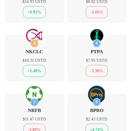
$14.93 USTD
$8.02 USTD
+9.92%
-3.83%
3
4
NKCLC
PTPA
$10.31 USTD
$7.95 USTD
+1.48%
-5.38%
5
6
NRFB
BPRO
$11.47 USTD
$2.43 USTD
-3.89%
+4.74%