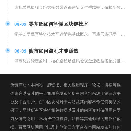
虚拟币兑换现金绝大多数渠道都需要支付手续费，仅极少数线下一对一私下小额现金交易存在零手续费
08-09
零基础如何学懂区块链技术
零基础学懂区块链技术可遵循先基础概念、再底层密码学与共识机制、最后实操演练的分层学习路径，
08-09
熊市如何盈利才能赚钱
熊市想要稳定盈利，核心路径是低风险现金流收益搭配分批现货筹码积累，辅以中性对冲套利，严格控
免责声明：本网站、超链接、相关应用程序、论坛、博客等媒
体账户以及其他平台和用户发布的所有内容均来源于第三方平
台及平台用户。百币区块网对于网站及其内容不作任何类型的
保证，网站所有区块链相关数据以及其他内容资料仅供用户学
习及研究之用，不构成任何投资、法律等其他领域的建议和依
据。百币区块网用户以及其他第三方平台在本网站发布的任何