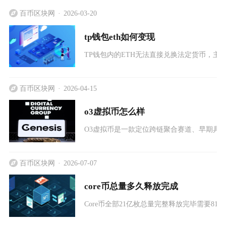
百币区块网
2026-03-20
tp钱包eth如何变现
TP钱包内的ETH无法直接兑换法定货币，主
百币区块网
2026-04-15
o3虚拟币怎么样
O3虚拟币是一款定位跨链聚合赛道、早期具
百币区块网
2026-07-07
core币总量多久释放完成
Core币全部21亿枚总量完整释放完毕需要81