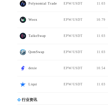
Polynomial Trade
EPW/USDT
11.03
Woox
EPW/USDT
10.79
TaikoSwap
EPW/USDT
11.03
QomSwap
EPW/USDT
11.03
dexie
EPW/USDT
10.54
Liqui
EPW/USDT
11.03
行业资讯