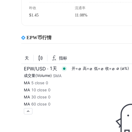
昨收
流通率
$1.45
11.08%
EPW币行情