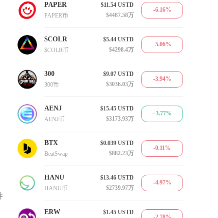
PAPER
$11.54
USTD
-6.16%
$4487.58万
PAPER币
$COLR
$5.44
USTD
-5.06%
$4298.4万
$COLR币
300
$9.07
USTD
-3.94%
$3036.03万
300币
AENJ
$15.45
USTD
+3.77%
$3173.93万
AENJ币
BTX
$0.039
USTD
-0.11%
$882.23万
BeatSwap
HANU
$13.46
USTD
-4.97%
$2739.97万
HANU币
并
ERW
$1.45
USTD
-2.78%