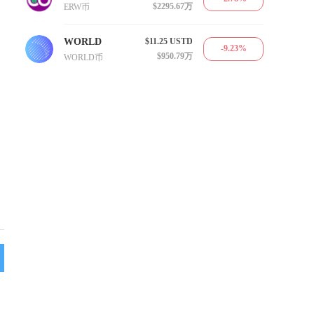
$2295.67万
ERW币
WORLD
$11.25
USTD
-9.23%
$950.79万
WORLD币