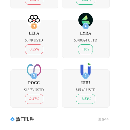
3
4
LEPA
LYRA
$3.79 USTD
$0.00024 USTD
-3.55%
+0%
5
6
POCC
UUU
$13.73 USTD
$15.49 USTD
-2.47%
+8.53%
热门币种
更多>>