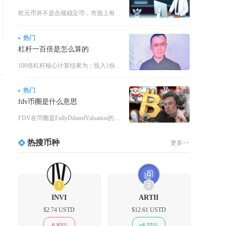
乾元币并不是合规稳定币，市面上有关它1:1锚定人民币、拥有官方背书的说法全部属于虚假宣传，
热门
杠杆一百倍是怎么算的
100倍杠杆核心计算结果为：投入1份保证金可控制100份名义仓位，价格同向波动1%保证金翻
热门
fdv币圈是什么意思
FDV在币圈是FullyDilutedValuation的缩写，中文译为完全稀释估值，指假
热搜币种
更多>>
1
2
INVI
ARTII
$2.74 USTD
$12.61 USTD
-6.83%
+6.55%