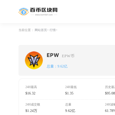
当前位置：
网站首页
行情
EPW
EPW币
总量：9.62亿
24H最高
24H最低
历史最
$16.32
$1.35
$95.0
24H成交额
总量
24H波
$1.24万
9.62亿
61.78