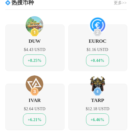
热搜币种
更多>>
1
2
DUW
EUROC
$4.43 USTD
$1.16 USTD
+8.25%
+0.44%
3
4
IVAR
TARP
$2.64 USTD
$12.18 USTD
+6.21%
+6.46%