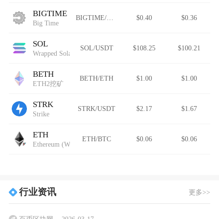
BIGTIME
BIGTIME/USDT
$0.40
$0.36
Big Time
SOL
SOL/USDT
$108.25
$100.21
Wrapped Solana
BETH
BETH/ETH
$1.00
$1.00
ETH2挖矿
STRK
STRK/USDT
$2.17
$1.67
Strike
ETH
ETH/BTC
$0.06
$0.06
Ethereum (Wormhole)
行业资讯
更多>>
百币区块网
2026-03-17