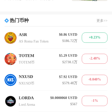
热门币种
更多>>
ASR
$0.86
USTD
+0.23%
$186.72万
AS Roma Fan Token
TOTEM
$5.29
USTD
-2.48%
$2730.1万
TOTEM币
NXUSD
$7.92
USTD
-0.040%
$579.48万
NXUSD币
LORDA
$0.0000060
USTD
-1%
$567
Lord Arena