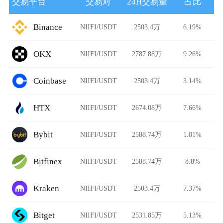
交易平台
交易对
24H交易量
占比
Binance
NIIFI/USDT
2503.4万
6.19%
OKX
NIIFI/USDT
2787.88万
9.26%
Coinbase
NIIFI/USDT
2503.4万
3.14%
HTX
NIIFI/USDT
2674.08万
7.66%
Bybit
NIIFI/USDT
2588.74万
1.81%
Bitfinex
NIIFI/USDT
2588.74万
8.8%
Kraken
NIIFI/USDT
2503.4万
7.37%
Bitget
NIIFI/USDT
2531.85万
5.13%