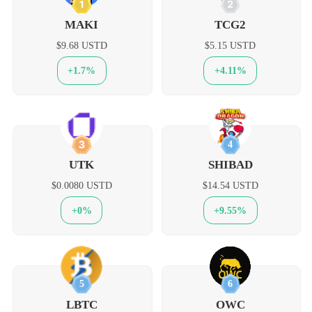
1
2
MAKI
TCG2
$9.68 USTD
$5.15 USTD
+1.7%
+4.11%
3
4
UTK
SHIBAD
$0.0080 USTD
$14.54 USTD
+0%
+9.55%
5
6
LBTC
OWC