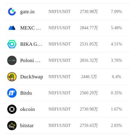
gate.io
NIIFI/USDT
2730.98万
7.09%
MEXC Global
NIIFI/USDT
2844.77万
5.48%
BIKA Global
NIIFI/USDT
2531.85万
4.51%
Poloni DEX
NIIFI/USDT
2816.32万
3.76%
DuckSwap
NIIFI/USDT
2446.5万
6.4%
Bitdu
NIIFI/USDT
2560.29万
0.35%
okcoin
NIIFI/USDT
2730.98万
1.67%
bitstar
NIIFI/USDT
2759.43万
2.83%