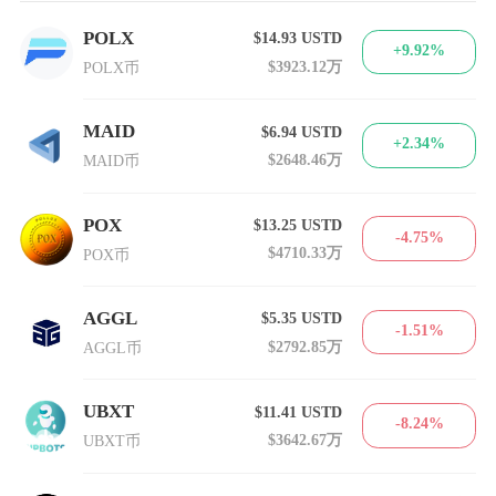
POLX
$14.93
USTD
+9.92%
$3923.12万
POLX币
MAID
$6.94
USTD
+2.34%
$2648.46万
MAID币
POX
$13.25
USTD
-4.75%
$4710.33万
POX币
AGGL
$5.35
USTD
-1.51%
$2792.85万
AGGL币
UBXT
$11.41
USTD
-8.24%
$3642.67万
UBXT币