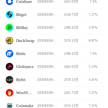
Coinbase
ZEDXION/USDT
2415.93万
7.5%
Bitget
ZEDXION/USDT
2518.73万
7.27%
BitBay
ZEDXION/USDT
2390.22万
5.97%
DuckSwap
ZEDXION/USDT
2570.13万
8.87%
Bitdu
ZEDXION/USDT
2390.22万
7.5%
Globiance
ZEDXION/USDT
2441.63万
5.13%
Bybit
ZEDXION/USDT
2570.13万
5.41%
WoofSwap
ZEDXION/USDT
2261.72万
5.27%
Coinmake
ZEDXION/USDT
2313.12万
7.31%