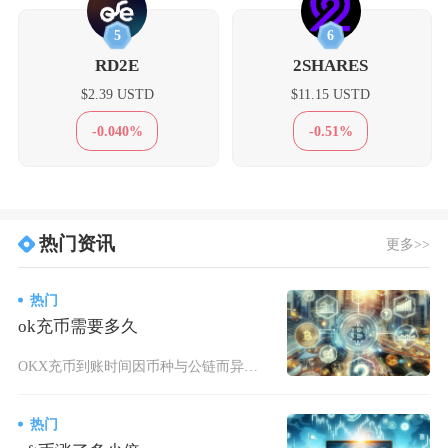
5
6
RD2E
2SHARES
$2.39 USTD
$11.15 USTD
-0.040%
-0.51%
热门资讯
更多>>
热门
ok充币需要多久
OKX充币到账时间因币种与公链而异，常规网络环境下，TRC20-USDT约1-5分钟、BS
热门