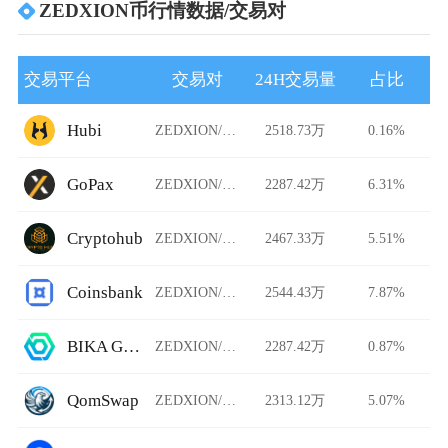
ZEDXION币行情数据/交易对
交易平台
交易对
24H交易量
占比
Hubi
ZEDXION/USDT
2518.73万
0.16%
GoPax
ZEDXION/USDT
2287.42万
6.31%
Cryptohub
ZEDXION/USDT
2467.33万
5.51%
Coinsbank
ZEDXION/USDT
2544.43万
7.87%
BIKA Global
ZEDXION/USDT
2287.42万
0.87%
QomSwap
ZEDXION/USDT
2313.12万
5.07%