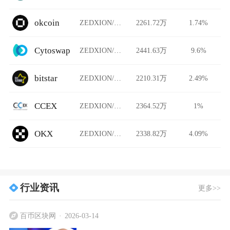
okcoin
ZEDXION/USDT
2261.72万
1.74%
Cytoswap
ZEDXION/USDT
2441.63万
9.6%
bitstar
ZEDXION/USDT
2210.31万
2.49%
CCEX
ZEDXION/USDT
2364.52万
1%
OKX
ZEDXION/USDT
2338.82万
4.09%
行业资讯
更多>>
百币区块网
2026-03-14