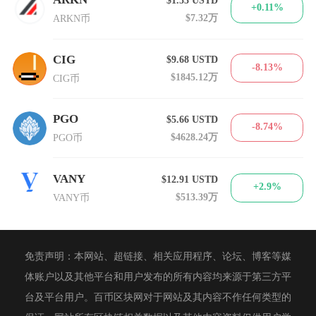
+0.11%
$7.32万
ARKN币
CIG
$9.68
USTD
-8.13%
$1845.12万
CIG币
PGO
$5.66
USTD
-8.74%
$4628.24万
PGO币
VANY
$12.91
USTD
+2.9%
$513.39万
VANY币
免责声明：本网站、超链接、相关应用程序、论坛、博客等媒
体账户以及其他平台和用户发布的所有内容均来源于第三方平
台及平台用户。百币区块网对于网站及其内容不作任何类型的