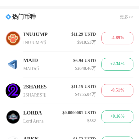
热门币种
更多>>
INUJUMP
$11.29
USTD
-4.89%
$910.53万
INUJUMP币
MAID
$6.94
USTD
+2.34%
$2648.46万
MAID币
2SHARES
$11.15
USTD
-0.51%
$4755.04万
2SHARES币
LORDA
$0.0000061
USTD
+0.16%
$582
Lord Arena
ARKN
$1.53
USTD