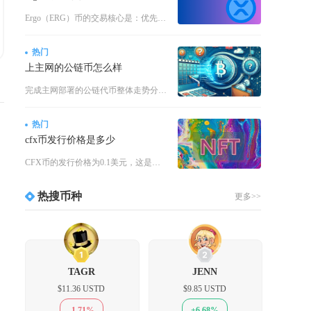
Ergo（ERG）币的交易核心是：优先在Gate、KuCoin等主流中心化平台完成KYC后
热门
上主网的公链币怎么样
完成主网部署的公链代币整体走势分化明显，短期大多走出利好兑现的冲高回落行情，长期价格高度绑
热门
cfx币发行价格是多少
CFX币的发行价格为0.1美元，这是该币种公开发行阶段确定的基础定价，也是早期投资者入场参
热搜币种
更多>>
1
2
TAGR
JENN
$11.36 USTD
$9.85 USTD
-1.71%
+6.68%