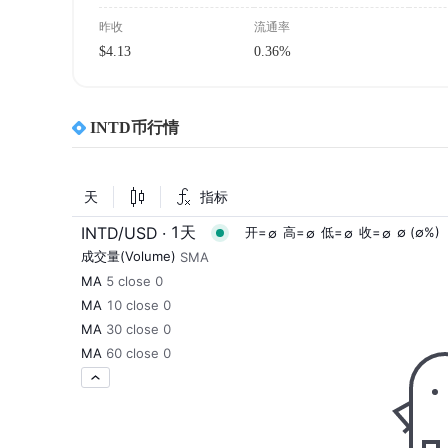
昨收
流通率
$4.13
0.36%
INTD币行情