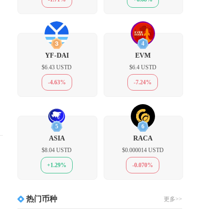
3
4
YF-DAI
EVM
$6.43 USTD
$6.4 USTD
-4.63%
-7.24%
5
6
ASIA
RACA
$8.04 USTD
$0.000014 USTD
+1.29%
-0.070%
热门币种
更多>>