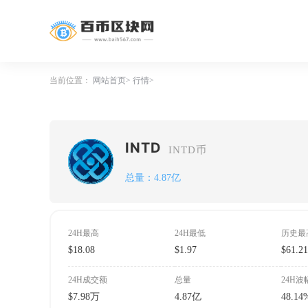
当前位置：
网站首页
行情
INTD
INTD币
总量：4.87亿
24H最高
24H最低
历史最
$18.08
$1.97
$61.2
24H成交额
总量
24H波
$7.98万
4.87亿
48.14