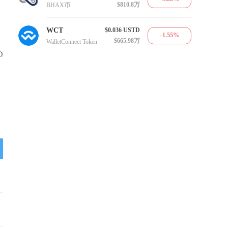
$810.8万
BHAX币
WCT
$0.036
USTD
-1.55%
$665.98万
WalletConnect Token
D