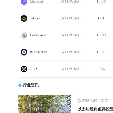
Chronos
INTD/USDT
10.76
bitstar
INTD/USDT
11.1
Levinswap
INTD/USDT
10.99
Blocktrade
INTD/USDT
10.31
OKX
INTD/USDT
9.86
行业资讯
百币区块网
05-07
以太坊经典值得投