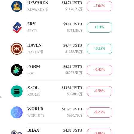
REWARDS
$14.71
USTD
-7.64%
$1196.25万
REWARDS币
SRY
$9.41
USTD
+8.1%
$741.36万
SRY币
HAVEN
$6.44
USTD
+3.25%
$1278.58万
HAVEN币
FORM
$0.21
USTD
-0.42%
$8202.51万
Four
XSOL
$13.81
USTD
-0.59%
$3549.3万
XSOL币
产
WORLD
$11.25
USTD
-9.23%
$950.79万
WORLD币
BHAX
$4.87
USTD
-9.88%