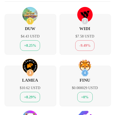
1
2
DUW
WIDI
$4.43 USTD
$7.58 USTD
+8.25%
-9.49%
3
4
LAMEA
FINU
$10.62 USTD
$0.000029 USTD
+8.29%
+0%