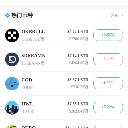
热门币种
更多>>
OKBBULL
$4.72
USTD
+0.83%
$2786.66万
OKBBULL币
$DREAMN
$7.14
USTD
-4.29%
$4264.06万
$DREAMN币
COD
$3.87
USTD
-1.05%
$716.73万
COD币
HWL
$7.53
USTD
+7.22%
$2623.41万
HWL币
OURO
$15.53
USTD