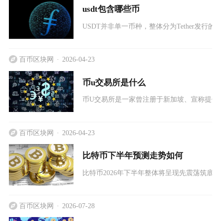
usdt包含哪些币
USDT并非单一币种，整体分为Tether发
百币区块网
2026-04-23
币u交易所是什么
币U交易所是一家曾注册于新加坡、宣称提供加
百币区块网
2026-04-23
比特币下半年预测走势如何
比特币2026年下半年整体将呈现先震荡筑底
百币区块网
2026-07-28