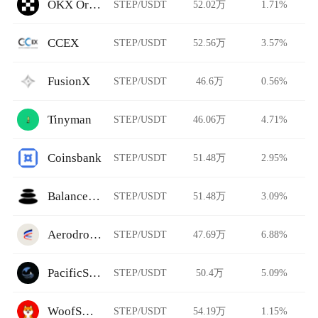
OKX Ordinals
STEP/USDT
52.02万
1.71%
CCEX
STEP/USDT
52.56万
3.57%
FusionX
STEP/USDT
46.6万
0.56%
Tinyman
STEP/USDT
46.06万
4.71%
Coinsbank
STEP/USDT
51.48万
2.95%
BalancerV1
STEP/USDT
51.48万
3.09%
Aerodrome
STEP/USDT
47.69万
6.88%
PacificSwap
STEP/USDT
50.4万
5.09%
WoofSwap
STEP/USDT
54.19万
1.15%