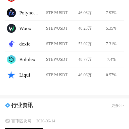
Polynomial Trade
STEP/USDT
46.06万
7.93%
Woox
STEP/USDT
48.23万
5.35%
dexie
STEP/USDT
52.02万
7.31%
Bololex
STEP/USDT
48.77万
7.4%
Liqui
STEP/USDT
46.06万
0.57%
行业资讯
更多>>
百币区块网
2026-06-14